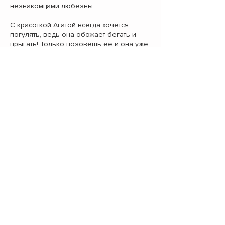
незнакомцами любезны.
С красоткой Агатой всегда хочется
погулять, ведь она обожает бегать и
прыгать! Только позовешь её и она уже
готова к приключениям. Сначала
аккуратно поставит на тебя передние
лапки и вытянется во весь рост,
наверное, желая вкусняшек и внимания,
и все, радостно шагаем на променад!
Эта собака – настоящее чудо, нежная,
послушная, преданная. Она средних
размеров, ростом около 45 см в холке,
очень складная, шерсть довольно
короткая, возраст около трех лет
(актуально на июль 2022г.).
На прогулке ведет себя смело, ей все
интересно, на поводке ходит рядом, не
тянет. Обычно темп у нас немедленный,
бывают даже и пробежки. Весьма
дружелюбна, активно общается с