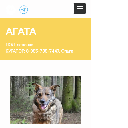
АГАТА
ПОЛ: девочка
КУРАТОР:
8-985-788-7447
, Ольга