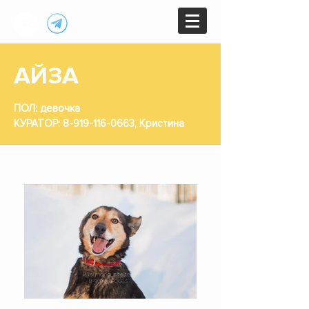
АЙЗА
ПОЛ: девочка
КУРАТОР:
8-919-116-0663
, Кристина