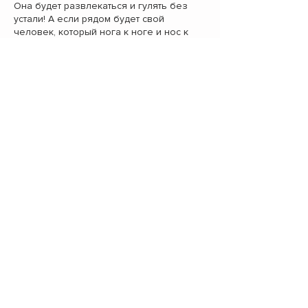
Она будет развлекаться и гулять без
устали! А если рядом будет свой
человек, который нога к ноге и нос к
носу будет готов нестись с ней вперёд,
то это будет шикарная команда!
Айза немного тянет поводок, так как ей
надо всегда успеть что-то догнать
впереди, однако, ради обнимашек и
почесушек она всегда бежит обратно к
человеку, так как надо успеть ухватить
счастье:)
Отдается в Москву и МО, строго на
диван:)
Примерный возраст: 6 лет (актуально на
2025г.)
Вес около 30 кг
Рост 50см
**Еще больше собак в наших группах:
Instagram
|
Facebook
|
Vkontakte