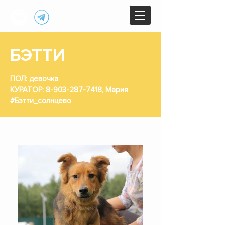
БЭТТИ
ПОЛ: девочка
КУРАТОР:
8-903-287-7418
, Мария
#Бэтти_солнцево