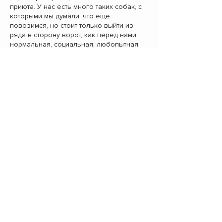
приюта. У нас есть много таких собак, с
которыми мы думали, что еще
повозимся, но стоит только выйти из
ряда в сторону ворот, как перед нами
нормальная, социальная, любопытная
собака.
А Бэтти? А Бэтти нужно просто полюбить,
приехать к ней, и, если не взять домой,
то хотя бы наладить с ней прогулку с
любым человеком. Пообщаться в
сторонке от ряда. Причесать эту
свалявшуюся, но еще красивую шерсть.
Просто сделать для нее что-то...
Бэтти около 10 лет (возраст актуален на
2025г.), рост в холке 50 см, по колено,
привита и стерилизована. Приучена к
поводку, но нужно отдельное внимание
к этой капризной барышне.
Она очень интересная личность, но
раскроется полностью, конечно, дома.