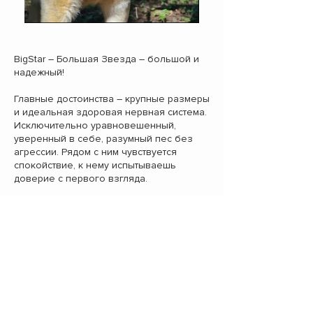
BigStar – Большая Звезда – большой и
надежный!
Главные достоинства – крупные размеры
и идеальная здоровая нервная система.
Исключительно уравновешенный,
уверенный в себе, разумный пес без
агрессии. Рядом с ним чувствуется
спокойствие, к нему испытываешь
доверие с первого взгляда.
Гуляет на поводке рядом, не тянет!
Собака готовая хоть сейчас переезжать
домой. Ведет себя спокойно, сможет
жить даже в городской квартире, так как
«не бесится». Это собака для любителей
спокойных пеших прогулок. С учетом
его крупных размеров, БигСтар – не
компаньон для спортсменов-
велосипедистов и бегунов на длинные