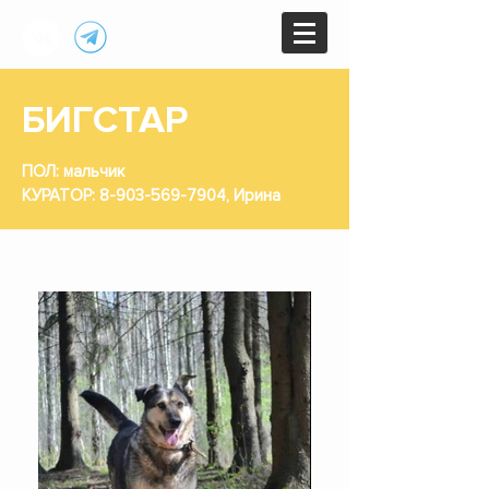
БИГСТАР
ПОЛ: мальчик
КУРАТОР:
8-903-569-7904
, Ирина