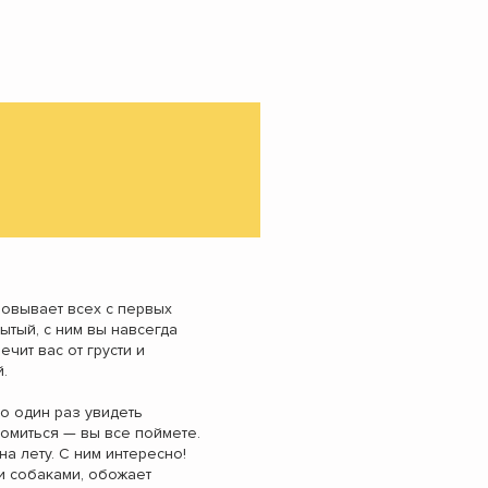
овывает всех с первых
ытый, с ним вы навсегда
ечит вас от грусти и
.
о один раз увидеть
омиться — вы все поймете.
а лету. С ним интересно!
ми собаками, обожает