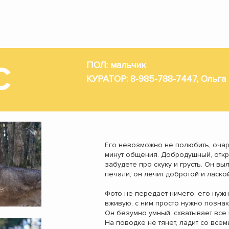
 ДЛЯ СОБАК СОЛНЦЕВО - ОФИЦИАЛЬНЫЙ САЙТ
ПОЛ: мальчик
С
КУРАТОР: 8-985-788-7447, Ольга
Его невозможно не полюбить, очар
минут общения. Добродушный, откр
забудете про скуку и грусть. Он выл
печали, он лечит добротой и лаской
Фото не передает ничего, его нужн
вживую, с ним просто нужно познак
Он безумно умный, схватывает все н
На поводке не тянет, ладит со все