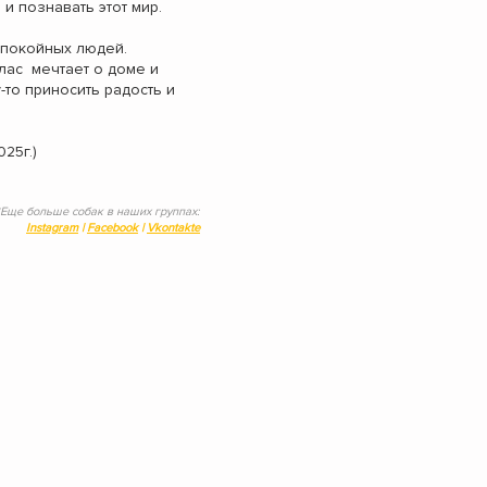
 и познавать этот мир.
 спокойных людей.
лас мечтает о доме и
-то приносить радость и
025г.)
*Еще больше собак в наших группах:
Instagram
|
Facebook
|
Vkontakte