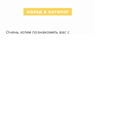
назад в каталог
Очень хотим познакомить вас с
малышом Джемом!
Он невероятно обаятельный мальчишка!
По-детски наивный, мечтательный и
супер любознательный. Джем обожает
компанию человека. Он безумно
счастлив, когда к нему приходит опекун.
Мы могли бы написать, что в душе он
танцует, но не станем, потому что он
действительно встречает радостными и
зажигательными танцами и не думает это
скрывать)!
Вообще, он совсем как человеческий
ребенок - очень трогательный, чуткий и
нуждающийся в заботе. Джем точно
самое эффективное лекарство от