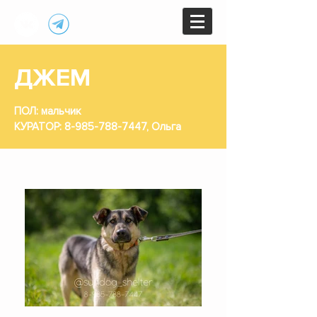
ДЖЕМ
ПОЛ: мальчик
КУРАТОР:
8-985-788-7447
, Ольга