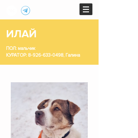
ИЛАЙ
ПОЛ: мальчик
КУРАТОР:
8-926-633-0498
, Галина