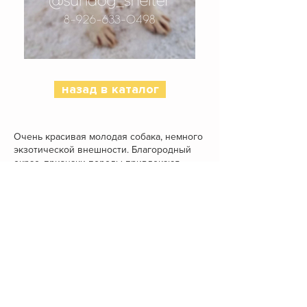
назад в каталог
Очень красивая молодая собака, немного
экзотической внешности. Благородный
окрас, признаки породы привлекают
взгляды и радуют глаз.
Илай – довольно крупный, но очень
грациозный пес, немного полноват,
возможно, из-за отсутствия необходимого
движения в приюте. Очень добродушный,
контактный, всеобщий любимец. Выйти с
ним на прогулку всегда находится много
желаюших, но дом он пока не нашел.
У Илая хороший спокойный характер,