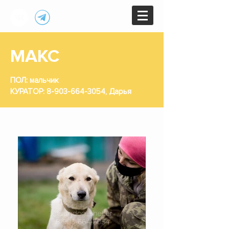
МАКС
ПОЛ: мальчик
КУРАТОР:
8-903-664-3054
, Дарья