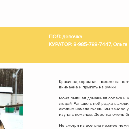
 ДЛЯ СОБАК СОЛНЦЕВО - ОФИЦИАЛЬНЫЙ САЙТ
ПОЛ: девочка
КУРАТОР: 8-985-788-7447, Ольга
Красивая, скромная, похоже на вол
внимание и прыгать на ручки.
Моня бывшая домашняя собака и ж
людей. Раньше с ней редко выходил
активно начала гулять, мы заново 
изучать команды. Девочка очень б
Не смотря на все она нежнее нежно