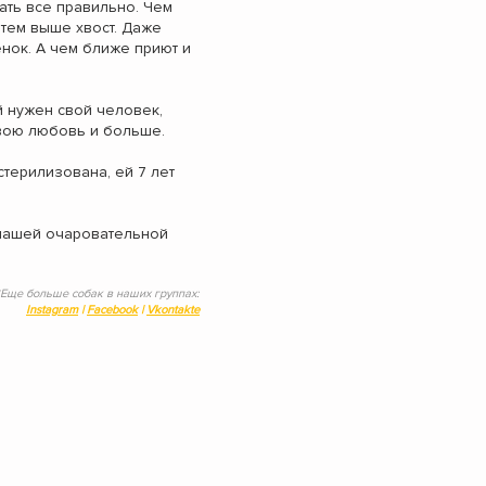
ать все правильно. Чем
 тем выше хвост. Даже
енок. А чем ближе приют и
 нужен свой человек,
свою любовь и больше.
стерилизована, ей 7 лет
 нашей очаровательной
*Еще больше собак в наших группах:
Instagram
|
Facebook
|
Vkontakte