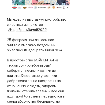
Мы едем на выставку-пристройство
животных из приютов
#НадоБратьЗимой2024!
25 ф
евраля приглашаем вас
зимнюю выставку бездомных
живот
н
ых #НадоБратьЗимой2024
В пространстве БОЙЛЕРНАЯ на
территории Хлебозавода⁹
соберутся пёсики и котики из
приютов!Хвостатые участники
доброжелательно настроены по
отношению к людям, здоровы,
привиты, стерилизованы и все они
ищут дом! Животные передаются в
семьи абсолютно бесплатно, но