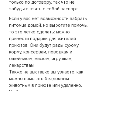
только по договору, так что не
забудьте взять с собой паспорт.
Если у вас нет возможности забрать
питомца домой, но вы хотите помочь,
то это легко сделать: можно
принести подарки для жителей
приютов. Они будут рады сухому
корму, консервам, поводкам и
ошейникам, мискам, игрушкам,
лекарствам.
Также на выставке вы узнаете, как
можно помогать бездомным
животным в приюте или удаленно.
На благотворительном маркете вы
сможете приобрести сувениры и
аксессуары, все вырученные
средства от продажи которых будут
направлены на помощь бездомным
животным.
Приходите и вы поймете, что Надо