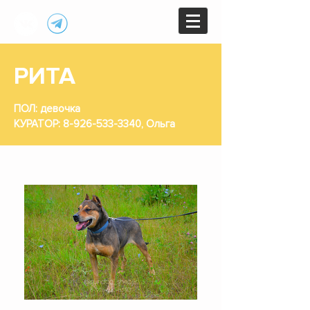
РИТА
ПОЛ: девочка
КУРАТОР:
8-926-533-3340
, Ольга