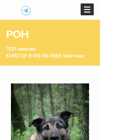
РОН
ПОЛ: мальчик
КУРАТОР:
8-919-116-0663
, Кристина