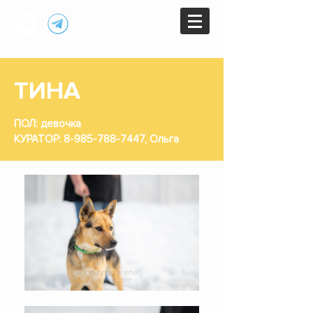
ТИНА
ПОЛ: девочка
КУРАТОР:
8-985-788-7447
, Ольга