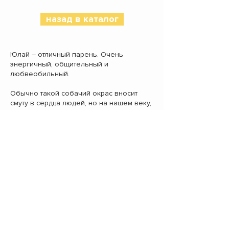
назад в каталог
Юлай – отличный парень. Очень
энергичный, общительный и
любвеобильный.
Обычно такой собачий окрас вносит
смуту в сердца людей, но на нашем веку,
сколько было таких красавцев и
красавиц, все были одинаковы в одном.
Это в умении любить и радоваться
жизни!
Каждый раз, когда приходит волонтер он
так крутится, так радуется, а как танцует…
– на него невозможно насмотреться. Он
как будто говорит: выбери меня! Я хочу
гулять, ласкаться и веселиться.
Он отлично ходит на поводке, всегда