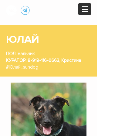
ЮЛАЙ
ПОЛ: мальчик
КУРАТОР:
8-919-116-0663
, Кристина
#Юлай_sundog